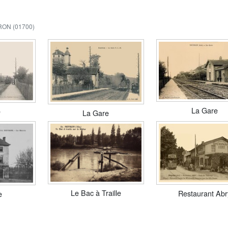
ON (01700)
La Gare
e
La Gare
Le Bac à Traille
Restaurant Abr
e