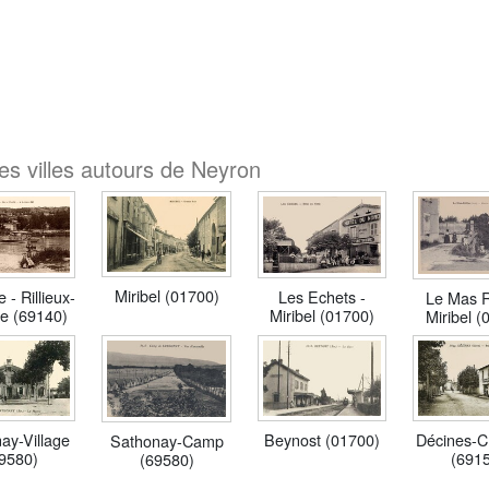
es villes autours de Neyron
Miribel (01700)
 - Rillieux-
Les Echets -
Le Mas Ri
e (69140)
Miribel (01700)
Miribel (
ay-Village
Beynost (01700)
Décines-C
Sathonay-Camp
9580)
(691
(69580)