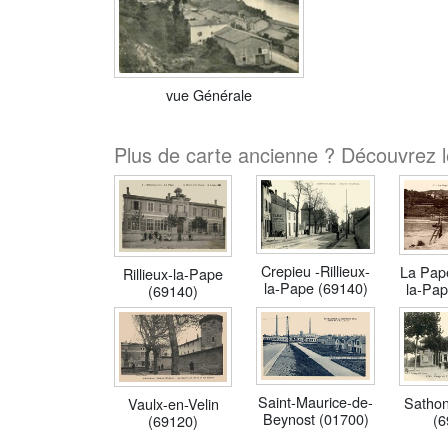
vue Générale
Plus de carte ancienne ? Découvrez l
Crepieu -Rillieux-
La Pape
Rillieux-la-Pape
la-Pape (69140)
la-Pap
(69140)
Saint-Maurice-de-
Sathon
Vaulx-en-Velin
Beynost (01700)
(6
(69120)