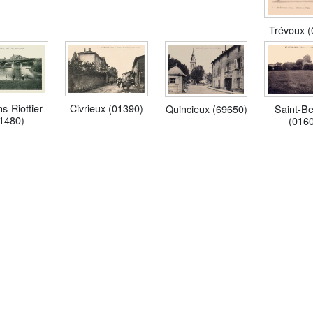
Trévoux 
s-Riottier
Civrieux (01390)
Saint-B
Quincieux (69650)
1480)
(016