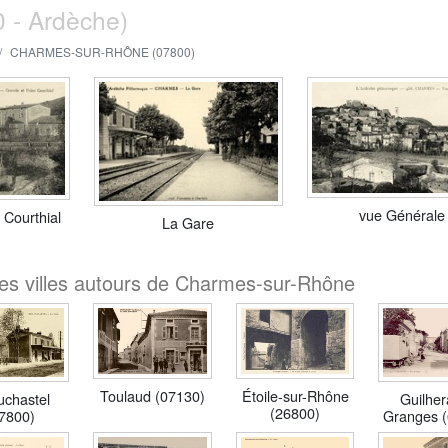
 - Ardèche)
CHARMES-SUR-RHÔNE (07800)
vue Générale
 Courthial
La Gare
les villes autours de Charmes-sur-Rhône
Toulaud (07130)
Étoile-sur-Rhône
Guilher
chastel
(26800)
Granges 
7800)