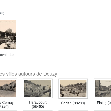
40)
eval - Le
es villes autours de Douzy
Haraucourt
rs-Cernay
Floing (
Sedan (08200)
(08450)
8140)