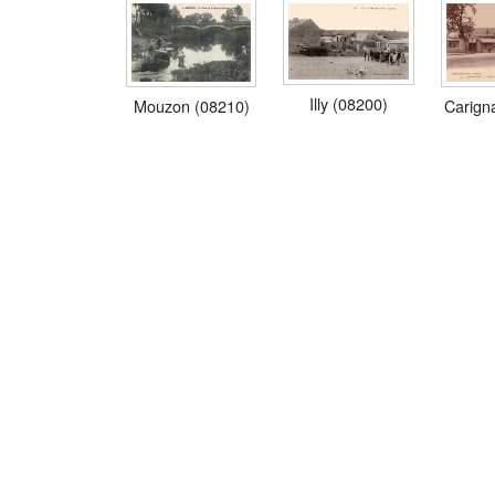
Illy (08200)
Mouzon (08210)
Carign