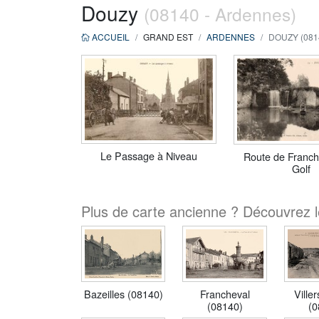
Douzy
(08140 - Ardennes)
ACCUEIL
GRAND EST
ARDENNES
DOUZY (081
Le Passage à Niveau
Route de Franch
Golf
Plus de carte ancienne ? Découvrez l
Bazeilles (08140)
Francheval
Ville
(08140)
(0