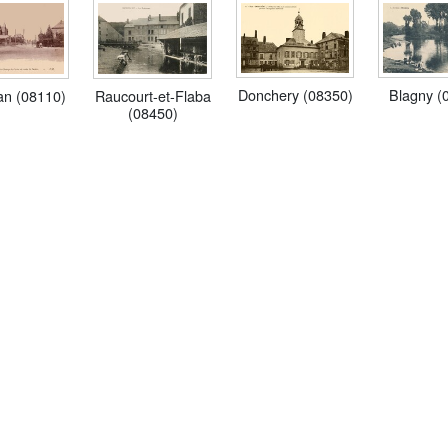
Blagny (
Donchery (08350)
an (08110)
Raucourt-et-Flaba
(08450)