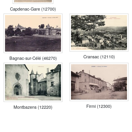
Capdenac-Gare (12700)
Cransac (12110)
Bagnac-sur-Célé (46270)
Firmi (12300)
Montbazens (12220)