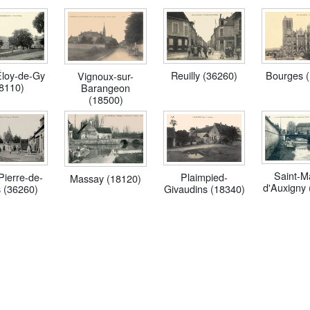
Éloy-de-Gy
Reuilly (36260)
Bourges 
Vignoux-sur-
8110)
Barangeon
(18500)
Saint-Ma
Pierre-de-
Plaimpied-
Massay (18120)
d'Auxigny 
 (36260)
Givaudins (18340)