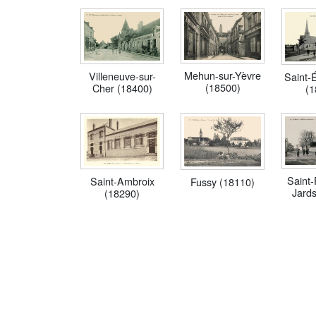
Mehun-sur-Yèvre
Villeneuve-sur-
Saint-
(18500)
Cher (18400)
(1
Saint-
Saint-Ambroix
Fussy (18110)
Jards
(18290)