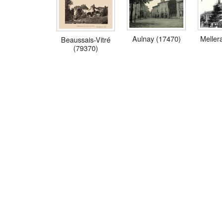
Aulnay (17470)
Meller
Beaussais-Vitré
(79370)