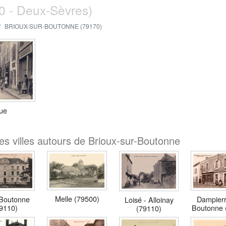
0 - Deux-Sèvres)
BRIOUX-SUR-BOUTONNE (79170)
ue
es villes autours de Brioux-sur-Boutonne
Melle (79500)
Boutonne
Dampierr
Loisé - Alloinay
9110)
Boutonne 
(79110)