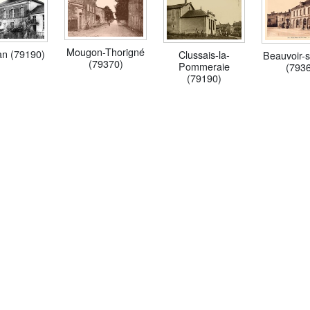
Mougon-Thorigné
an (79190)
Clussais-la-
Beauvoir-s
(79370)
Pommeraie
(793
(79190)