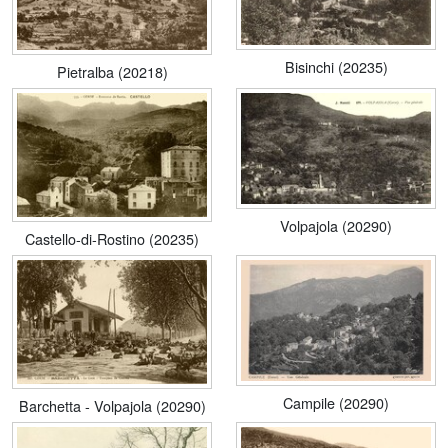
Bisinchi (20235)
Pietralba (20218)
Volpajola (20290)
Castello-di-Rostino (20235)
Campile (20290)
Barchetta - Volpajola (20290)