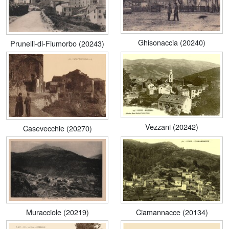
Ghisonaccia (20240)
Prunelli-di-Fiumorbo (20243)
Vezzani (20242)
Casevecchie (20270)
Muracciole (20219)
Ciamannacce (20134)