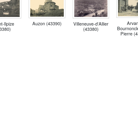
Arvan
Auzon (43390)
t-Ilpize
Villeneuve-d'Allier
Bournoncle
3380)
(43380)
Pierre (