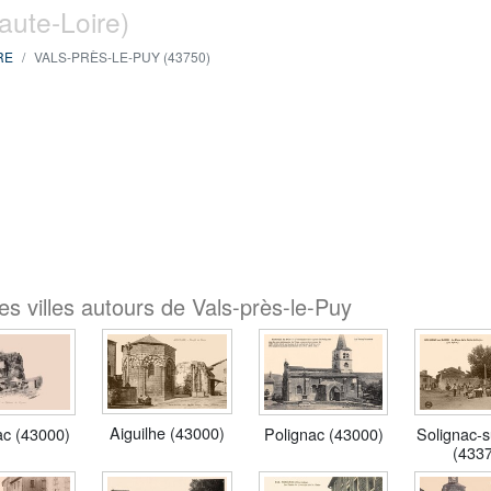
aute-Loire)
RE
VALS-PRÈS-LE-PUY (43750)
s villes autours de Vals-près-le-Puy
Aiguilhe (43000)
Polignac (43000)
Solignac-s
c (43000)
(433