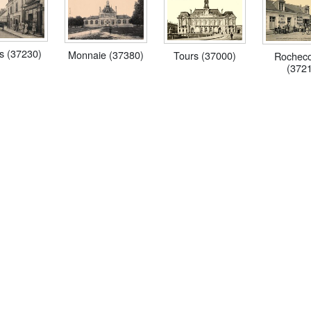
s (37230)
Monnaie (37380)
Tours (37000)
Rochec
(372