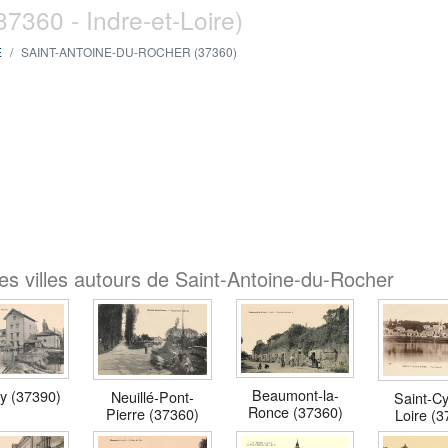
37360 - Indre-et-Loire)
E
SAINT-ANTOINE-DU-ROCHER (37360)
es villes autours de Saint-Antoine-du-Rocher
Beaumont-la-
ay (37390)
Neuillé-Pont-
Saint-Cy
Ronce (37360)
Pierre (37360)
Loire (3