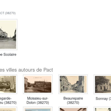
CT (38270)
pe Scolaire
s villes autours de Pact
legarde-
Moissieu-sur-
Beaurepaire
Sonnay (
eu (38270)
Dolon (38270)
(38270)