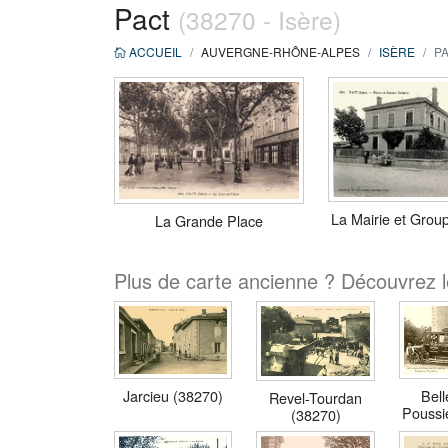
Pact
(38270 - Isère)
ACCUEIL
AUVERGNE-RHÔNE-ALPES
ISÈRE
PA
La Mairie et Grou
La Grande Place
Plus de carte ancienne ? Découvrez le
Jarcieu (38270)
Bel
Revel-Tourdan
Poussi
(38270)