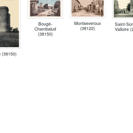
Montseveroux
Bougé-
Saint-Sor
(38122)
Chambalud
Valloire 
(38150)
 (38150)