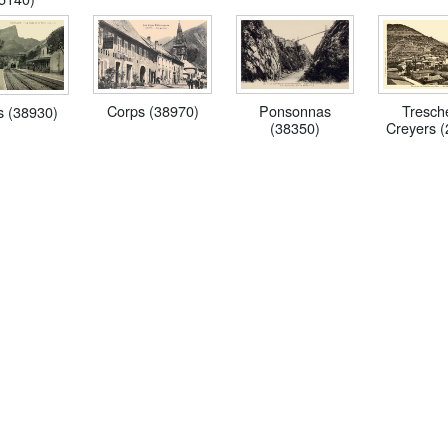
Tresch
Corps (38970)
Ponsonnas
es (38930)
Creyers 
(38350)