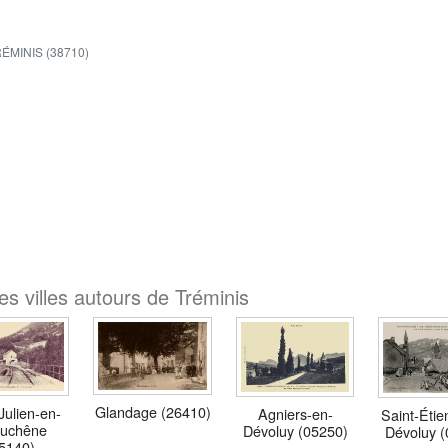
ÉMINIS (38710)
s villes autours de Tréminis
Glandage (26410)
Julien-en-
Agniers-en-
Saint-Étie
uchêne
Dévoluy (05250)
Dévoluy 
5140)