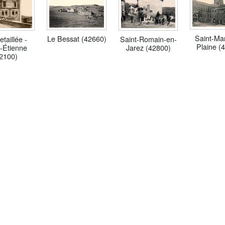
Saint-Mar
Le Bessat (42660)
taillée -
Saint-Romain-en-
Plaine (
t-Étienne
Jarez (42800)
2100)