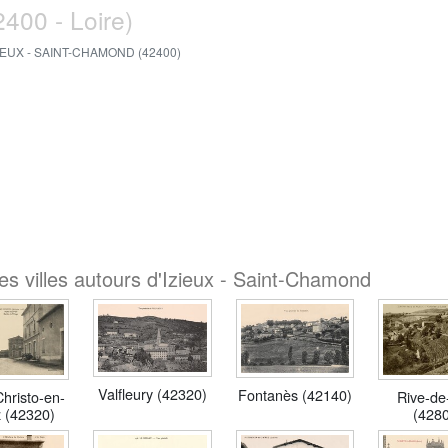
2400 - Loire)
IEUX - SAINT-CHAMOND (42400)
es villes autours d'Izieux - Saint-Chamond
Valfleury (42320)
Fontanès (42140)
Christo-en-
Rive-de
 (42320)
(428