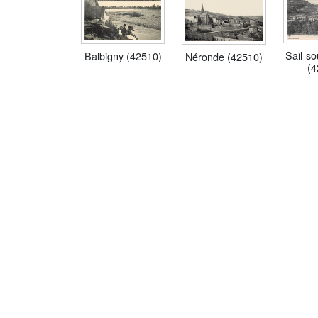
Sail-s
Balbigny (42510)
Néronde (42510)
(4