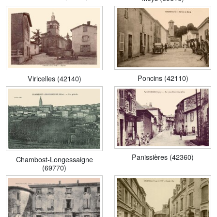
Poncins (42110)
Viricelles (42140)
Panissières (42360)
Chambost-Longessaigne
(69770)