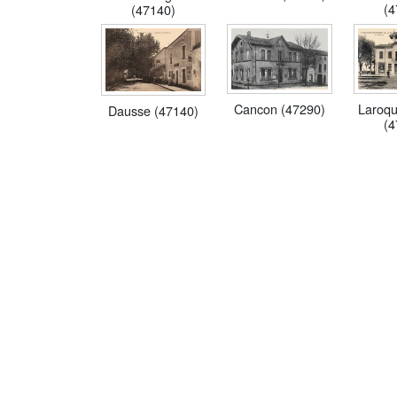
(4
(47140)
Cancon (47290)
Laroqu
Dausse (47140)
(4