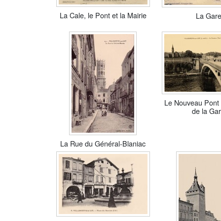
La Cale, le Pont et la Mairie
La Gar
Le Nouveau Pont 
de la Ga
La Rue du Général-Blaniac