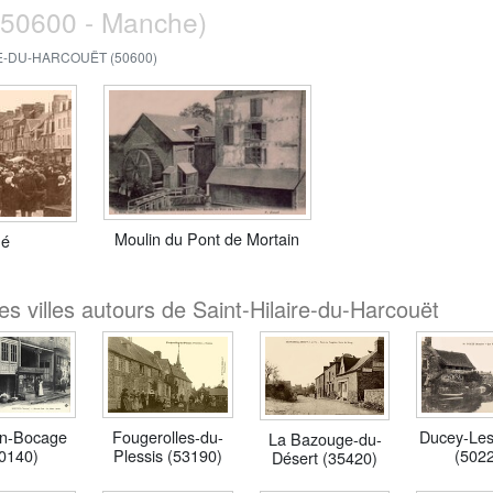
(50600 - Manche)
E-DU-HARCOUËT (50600)
Moulin du Pont de Mortain
hé
s villes autours de Saint-Hilaire-du-Harcouët
Fougerolles-du-
in-Bocage
Ducey-Les
La Bazouge-du-
Plessis (53190)
0140)
(502
Désert (35420)