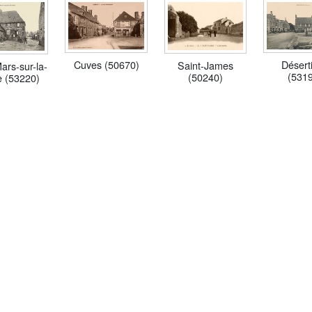
Cuves (50670)
Désert
Saint-James
ars-sur-la-
(531
(50240)
e (53220)