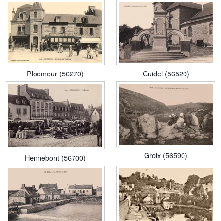
Ploemeur (56270)
Guidel (56520)
Groix (56590)
Hennebont (56700)