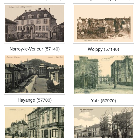
Norroy-le-Veneur (57140)
Woippy (57140)
Hayange (57700)
Yutz (57970)