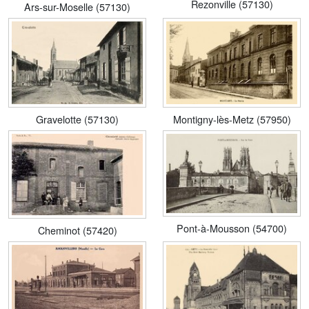
Rezonville (57130)
Ars-sur-Moselle (57130)
Gravelotte (57130)
Montigny-lès-Metz (57950)
Pont-à-Mousson (54700)
Cheminot (57420)