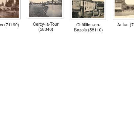
Cercy-la-Tour
s (71190)
Châtillon-en-
Autun (
(58340)
Bazois (58110)