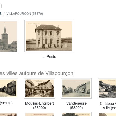
)
E
VILLAPOURÇON (58370)
La Poste
s villes autours de Villapourçon
 (58170)
Vandenesse
Moulins-Engilbert
Château-
(58290)
(58290)
Ville (5