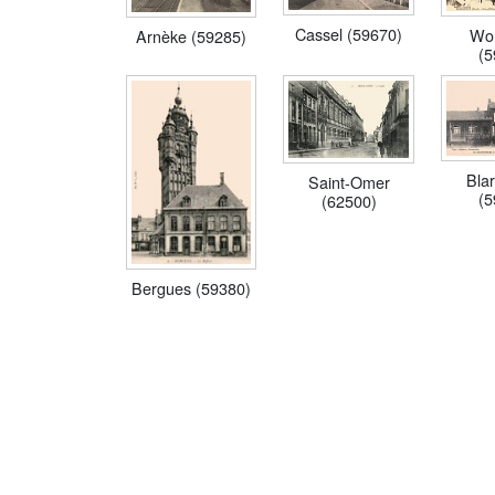
Cassel (59670)
Wo
Arnèke (59285)
(5
Bla
Saint-Omer
(5
(62500)
Bergues (59380)