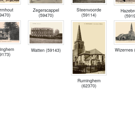
rmhout
Steenvoorde
Zegerscappel
Hazebr
9470)
(59114)
(59470)
(591
ringhem
Wizernes 
Watten (59143)
9173)
Ruminghem
(62370)