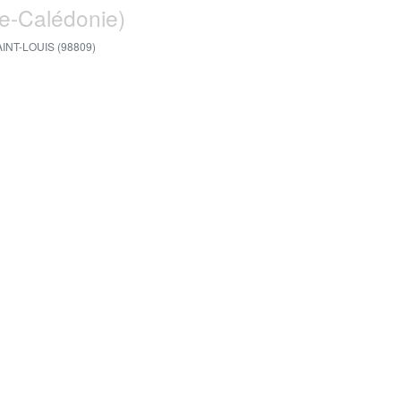
le-Calédonie)
INT-LOUIS (98809)