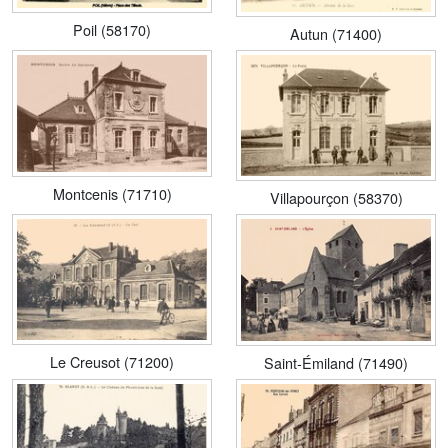
Poil (58170)
Autun (71400)
Montcenis (71710)
Villapourçon (58370)
Le Creusot (71200)
Saint-Émiland (71490)