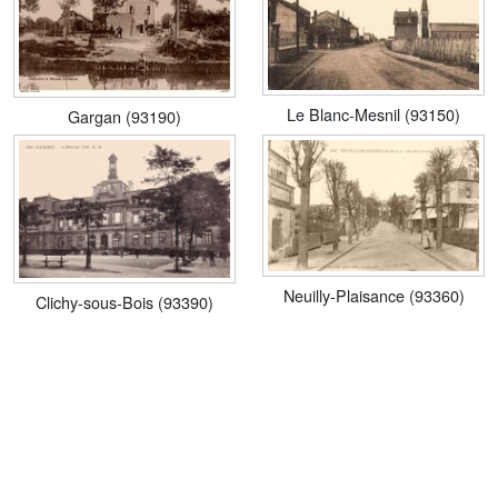
Le Blanc-Mesnil (93150)
Gargan (93190)
Neuilly-Plaisance (93360)
Clichy-sous-Bois (93390)