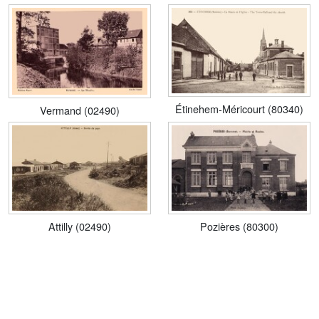
Étinehem-Méricourt (80340)
Vermand (02490)
Attilly (02490)
Pozières (80300)