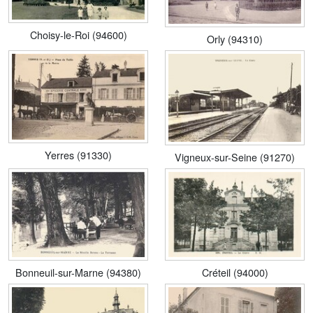
Choisy-le-Roi (94600)
Orly (94310)
Yerres (91330)
Vigneux-sur-Seine (91270)
Bonneuil-sur-Marne (94380)
Créteil (94000)