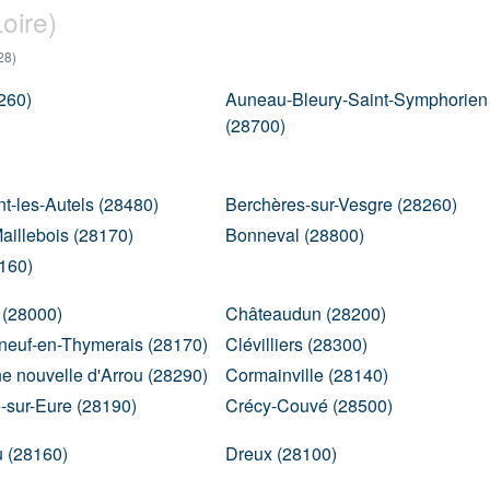
oire)
28)
260)
Auneau-Bleury-Saint-Symphorien
(28700)
-les-Autels (28480)
Berchères-sur-Vesgre (28260)
Maillebois (28170)
Bonneval (28800)
160)
 (28000)
Châteaudun (28200)
neuf-en-Thymerais (28170)
Clévilliers (28300)
 nouvelle d'Arrou (28290)
Cormainville (28140)
e-sur-Eure (28190)
Crécy-Couvé (28500)
 (28160)
Dreux (28100)