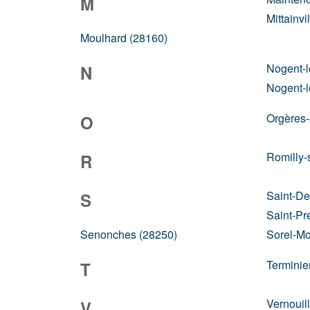
M
Mittainvi
Moulhard (28160)
Nogent-l
N
Nogent-l
Orgères
O
Romilly-
R
Saint-De
S
Saint-Pr
Senonches (28250)
Sorel-Mo
Terminie
T
Vernouil
V