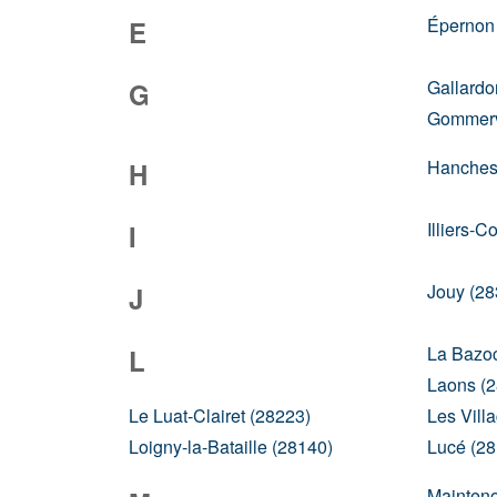
Épernon
E
Gallardo
G
Gommervi
Hanches
H
Illiers-
I
Jouy (28
J
La Bazo
L
Laons (
Le Luat-Clairet (28223)
Les Vill
Loigny-la-Bataille (28140)
Lucé (28
Mainten