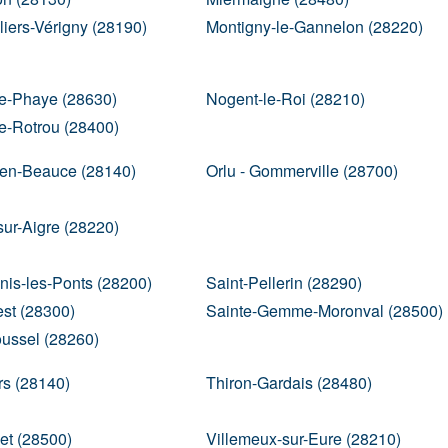
lliers-Vérigny (28190)
Montigny-le-Gannelon (28220)
e-Phaye (28630)
Nogent-le-Roi (28210)
e-Rotrou (28400)
-en-Beauce (28140)
Orlu - Gommerville (28700)
sur-Aigre (28220)
nis-les-Ponts (28200)
Saint-Pellerin (28290)
est (28300)
Sainte-Gemme-Moronval (28500)
ussel (28260)
rs (28140)
Thiron-Gardais (28480)
let (28500)
Villemeux-sur-Eure (28210)