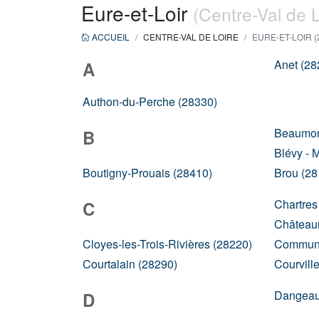
Eure-et-Loir
(Centre-Val de L
ACCUEIL
CENTRE-VAL DE LOIRE
EURE-ET-LOIR (
Anet (28
A
Authon-du-Perche (28330)
Beaumont
B
Blévy - 
Boutigny-Prouais (28410)
Brou (28
Chartres
C
Château
Cloyes-les-Trois-Rivières (28220)
Commune
Courtalain (28290)
Courvill
Dangeau
D