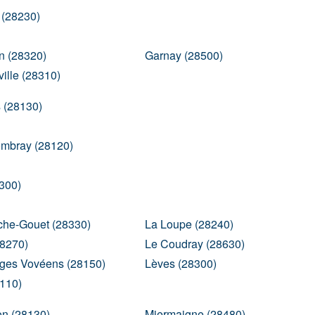
 (28230)
n (28320)
Garnay (28500)
lle (28310)
 (28130)
Combray (28120)
300)
che-Gouet (28330)
La Loupe (28240)
28270)
Le Coudray (28630)
ages Vovéens (28150)
Lèves (28300)
110)
on (28130)
Miermaigne (28480)