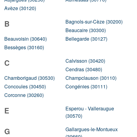
Avèze (30120)
Bagnols-sur-Cèze (30200)
B
Beaucaire (30300)
Beauvoisin (30640)
Bellegarde (30127)
Bessèges (30160)
Calvisson (30420)
C
Cendras (30480)
Chamborigaud (30530)
Champclauson (30110)
Concoules (30450)
Congénies (30111)
Corconne (30260)
Esperou - Valleraugue
E
(30570)
Gallargues-le-Montueux
G
(30660)