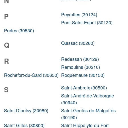
N
Peyrolles (30124)
P
Pont-Saint-Esprit (30130)
Portes (30530)
Quissac (30260)
Q
Redessan (30129)
R
Remoulins (30210)
Rochefort-du-Gard (30650)
Roquemaure (30150)
Saint-Ambroix (30500)
S
Saint-André-de-Valborgne
(30940)
Saint-Dionisy (30980)
Saint-Geniès-de-Malgoirès
(30190)
Saint-Gilles (30800)
Saint-Hippolyte-du-Fort