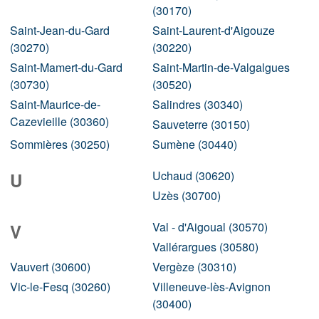
(30170)
Saint-Jean-du-Gard
Saint-Laurent-d'Aigouze
(30270)
(30220)
Saint-Mamert-du-Gard
Saint-Martin-de-Valgalgues
(30730)
(30520)
Saint-Maurice-de-
Salindres (30340)
Cazevieille (30360)
Sauveterre (30150)
Sommières (30250)
Sumène (30440)
Uchaud (30620)
U
Uzès (30700)
Val - d'Aigoual (30570)
V
Vallérargues (30580)
Vauvert (30600)
Vergèze (30310)
Vic-le-Fesq (30260)
Villeneuve-lès-Avignon
(30400)