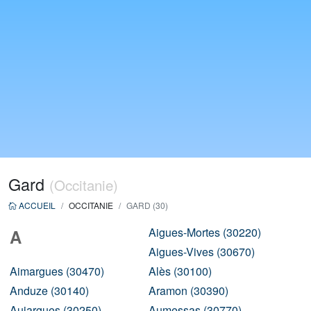
Gard
(Occitanie)
ACCUEIL
OCCITANIE
GARD (30)
Aigues-Mortes (30220)
A
Aigues-Vives (30670)
Aimargues (30470)
Alès (30100)
Anduze (30140)
Aramon (30390)
Aujargues (30250)
Aumessas (30770)