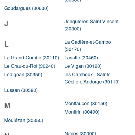
Goudargues (30630)
Jonquières-Saint-Vincent
J
(30300)
La Cadière-et-Cambo
L
(30170)
La Grand-Combe (30110)
Lasalle (30460)
Le Grau-du-Roi (30240)
Le Vigan (30120)
Lédignan (30350)
les Camboux - Sainte-
Cécile-d'Andorge (30110)
Lussan (30580)
Montfaucon (30150)
M
Montfrin (30490)
Moulézan (30350)
Nîmes (30000)