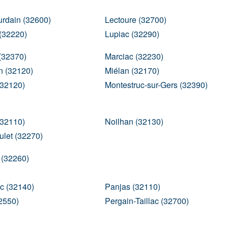
ourdain (32600)
Lectoure (32700)
(32220)
Lupiac (32290)
(32370)
Marciac (32230)
n (32120)
Miélan (32170)
(32120)
Montestruc-sur-Gers (32390)
(32110)
Noilhan (32130)
let (32270)
 (32260)
c (32140)
Panjas (32110)
2550)
Pergain-Taillac (32700)