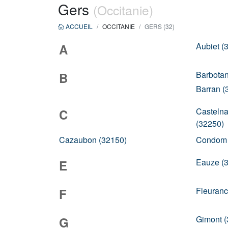
Gers
(Occitanie)
ACCUEIL
OCCITANIE
GERS (32)
Aubiet (
A
Barbotan
B
Barran (
Castelna
C
(32250)
Cazaubon (32150)
Condom 
Eauze (
E
Fleuranc
F
Gimont (
G