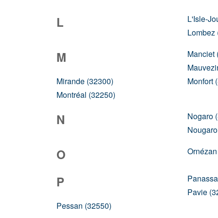
L'Isle-J
L
Lombez 
Manciet 
M
Mauvezi
Mirande (32300)
Monfort 
Montréal (32250)
Nogaro 
N
Nougarou
Ornézan
O
Panassa
P
Pavie (3
Pessan (32550)