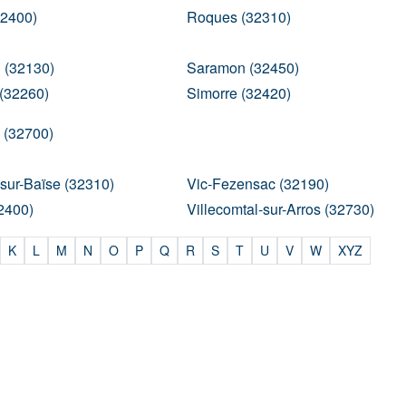
32400)
Roques (32310)
 (32130)
Saramon (32450)
(32260)
Simorre (32420)
 (32700)
sur-Baïse (32310)
Vic-Fezensac (32190)
32400)
Villecomtal-sur-Arros (32730)
K
L
M
N
O
P
Q
R
S
T
U
V
W
XYZ