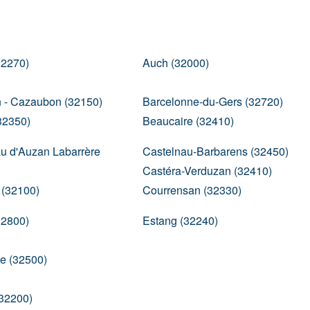
32270)
Auch (32000)
 - Cazaubon (32150)
Barcelonne-du-Gers (32720)
32350)
Beaucaire (32410)
u d'Auzan Labarrère
Castelnau-Barbarens (32450)
Castéra-Verduzan (32410)
(32100)
Courrensan (32330)
32800)
Estang (32240)
e (32500)
32200)