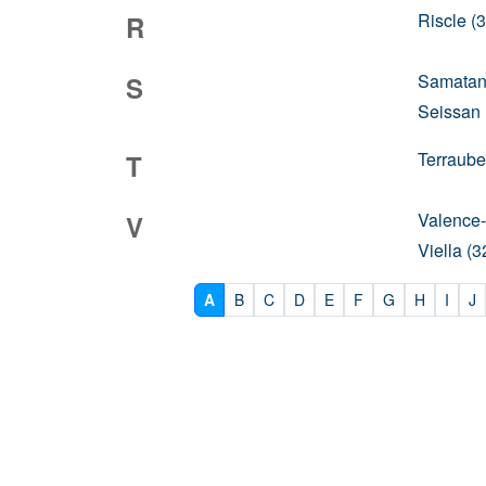
Riscle (
R
Samatan
S
Seissan 
Terraube
T
Valence-
V
Viella (
A
B
C
D
E
F
G
H
I
J