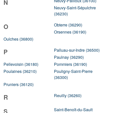
Neuvy-Pailloux (36100)
N
Neuvy-Saint-Sépulchre
(36230)
Obterre (36290)
O
Orsennes (36190)
Oulches (36800)
Palluau-sur-Indre (36500)
P
Paulnay (36290)
Pellevoisin (36180)
Pommiers (36190)
Poulaines (36210)
Pouligny-Saint-Pierre
(36300)
Pruniers (36120)
Reuilly (36260)
R
Saint-Benoît-du-Sault
S