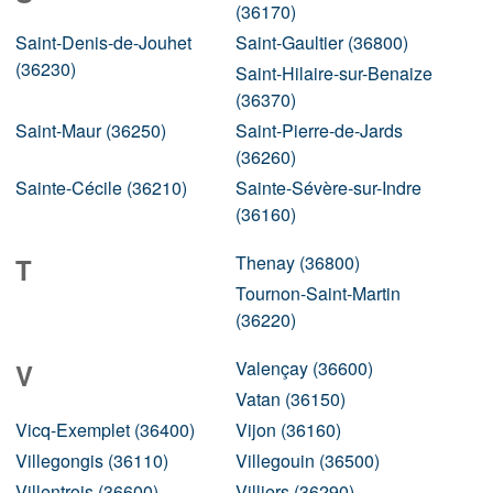
(36170)
Saint-Denis-de-Jouhet
Saint-Gaultier (36800)
(36230)
Saint-Hilaire-sur-Benaize
(36370)
Saint-Maur (36250)
Saint-Pierre-de-Jards
(36260)
Sainte-Cécile (36210)
Sainte-Sévère-sur-Indre
(36160)
Thenay (36800)
T
Tournon-Saint-Martin
(36220)
Valençay (36600)
V
Vatan (36150)
Vicq-Exemplet (36400)
Vijon (36160)
Villegongis (36110)
Villegouin (36500)
Villentrois (36600)
Villiers (36290)