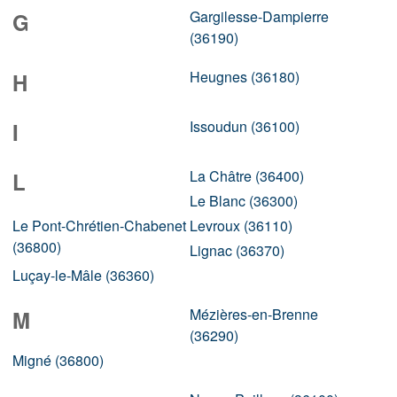
Gargilesse-Dampierre
G
(36190)
Heugnes (36180)
H
Issoudun (36100)
I
La Châtre (36400)
L
Le Blanc (36300)
Le Pont-Chrétien-Chabenet
Levroux (36110)
(36800)
Lignac (36370)
Luçay-le-Mâle (36360)
Mézières-en-Brenne
M
(36290)
Migné (36800)