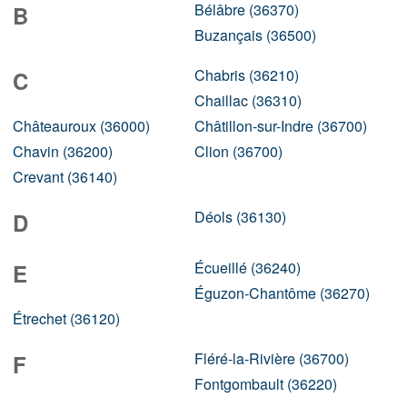
Bélâbre (36370)
B
Buzançais (36500)
Chabris (36210)
C
Chaillac (36310)
Châteauroux (36000)
Châtillon-sur-Indre (36700)
Chavin (36200)
Clion (36700)
Crevant (36140)
Déols (36130)
D
Écueillé (36240)
E
Éguzon-Chantôme (36270)
Étrechet (36120)
Fléré-la-Rivière (36700)
F
Fontgombault (36220)