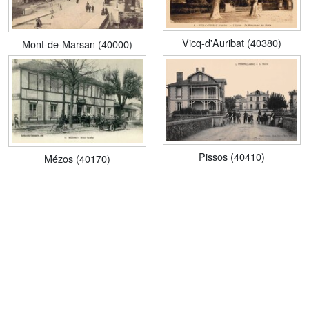
Vicq-d'Auribat (40380)
Mont-de-Marsan (40000)
Pissos (40410)
Mézos (40170)