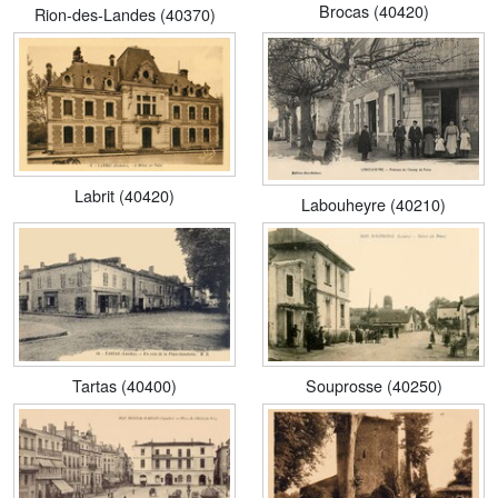
Brocas (40420)
Rion-des-Landes (40370)
Labrit (40420)
Labouheyre (40210)
Tartas (40400)
Souprosse (40250)