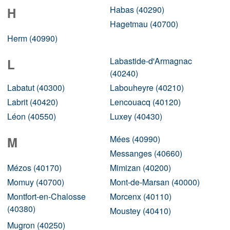
Habas (40290)
H
Hagetmau (40700)
Herm (40990)
Labastide-d'Armagnac
L
(40240)
Labatut (40300)
Labouheyre (40210)
Labrit (40420)
Lencouacq (40120)
Léon (40550)
Luxey (40430)
Mées (40990)
M
Messanges (40660)
Mézos (40170)
Mimizan (40200)
Momuy (40700)
Mont-de-Marsan (40000)
Montfort-en-Chalosse
Morcenx (40110)
(40380)
Moustey (40410)
Mugron (40250)