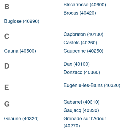
Biscarrosse (40600)
B
Brocas (40420)
Buglose (40990)
Capbreton (40130)
C
Castets (40260)
Cauna (40500)
Caupenne (40250)
Dax (40100)
D
Donzacq (40360)
Eugénie-les-Bains (40320)
E
Gabarret (40310)
G
Gaujacq (40330)
Geaune (40320)
Grenade-sur-l'Adour
(40270)