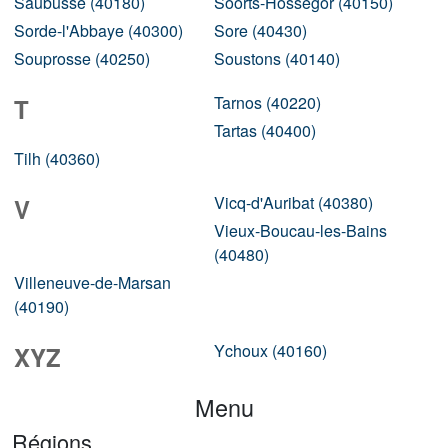
Saubusse (40180)
Soorts-Hossegor (40150)
Sorde-l'Abbaye (40300)
Sore (40430)
Souprosse (40250)
Soustons (40140)
Tarnos (40220)
T
Tartas (40400)
Tilh (40360)
Vicq-d'Auribat (40380)
V
Vieux-Boucau-les-Bains
(40480)
Villeneuve-de-Marsan
(40190)
Ychoux (40160)
XYZ
Menu
Régions