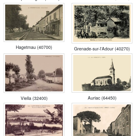
Hagetmau (40700)
Grenade-sur-l'Adour (40270)
Auriac (64450)
Viella (32400)