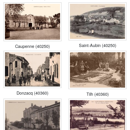
Saint-Aubin (40250)
Caupenne (40250)
Donzacq (40360)
Tilh (40360)