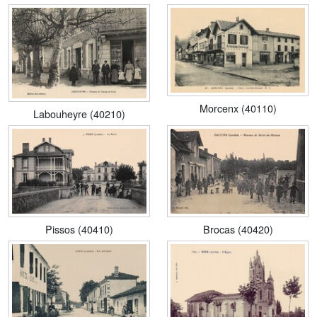
Morcenx (40110)
Labouheyre (40210)
Pissos (40410)
Brocas (40420)