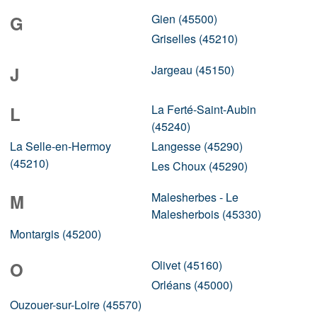
Gien (45500)
G
Griselles (45210)
Jargeau (45150)
J
La Ferté-Saint-Aubin
L
(45240)
La Selle-en-Hermoy
Langesse (45290)
(45210)
Les Choux (45290)
Malesherbes - Le
M
Malesherbois (45330)
Montargis (45200)
Olivet (45160)
O
Orléans (45000)
Ouzouer-sur-Loire (45570)