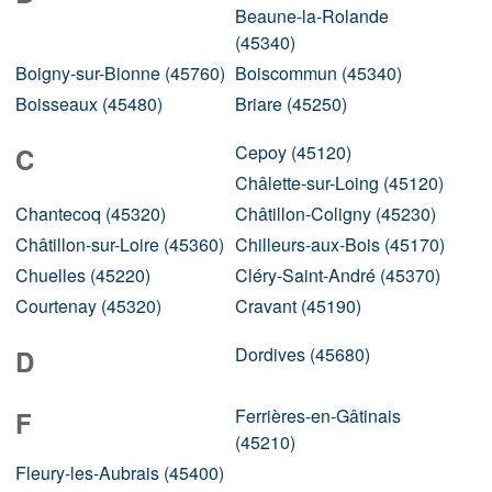
Beaune-la-Rolande
(45340)
Boigny-sur-Bionne (45760)
Boiscommun (45340)
Boisseaux (45480)
Briare (45250)
Cepoy (45120)
C
Châlette-sur-Loing (45120)
Chantecoq (45320)
Châtillon-Coligny (45230)
Châtillon-sur-Loire (45360)
Chilleurs-aux-Bois (45170)
Chuelles (45220)
Cléry-Saint-André (45370)
Courtenay (45320)
Cravant (45190)
Dordives (45680)
D
Ferrières-en-Gâtinais
F
(45210)
Fleury-les-Aubrais (45400)