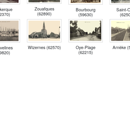
Zouafques
kerque
Bourbourg
Saint-
(62890)
2370)
(59630)
(625
Wizernes (62570)
Oye-Plage
Arnèke (
velines
(62215)
9820)