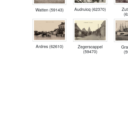
Zut
Audruicq (62370)
Watten (59143)
(6
Ardres (62610)
Zegerscappel
Gra
(59470)
(5