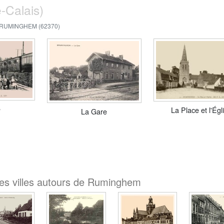
-Calais)
RUMINGHEM (62370)
e
La Place et l'Égl
La Gare
les villes autours de Ruminghem