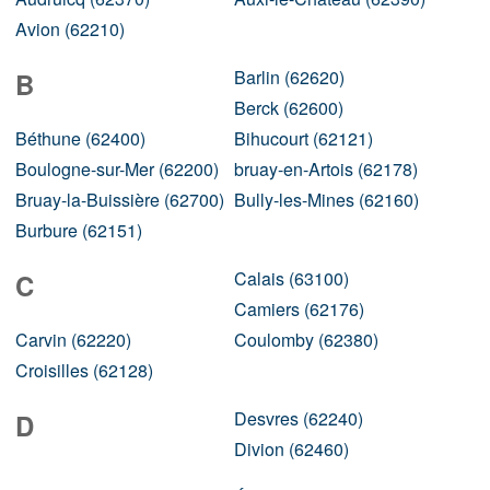
Avion (62210)
Barlin (62620)
B
Berck (62600)
Béthune (62400)
Bihucourt (62121)
Boulogne-sur-Mer (62200)
bruay-en-Artois (62178)
Bruay-la-Buissière (62700)
Bully-les-Mines (62160)
Burbure (62151)
Calais (63100)
C
Camiers (62176)
Carvin (62220)
Coulomby (62380)
Croisilles (62128)
Desvres (62240)
D
Divion (62460)