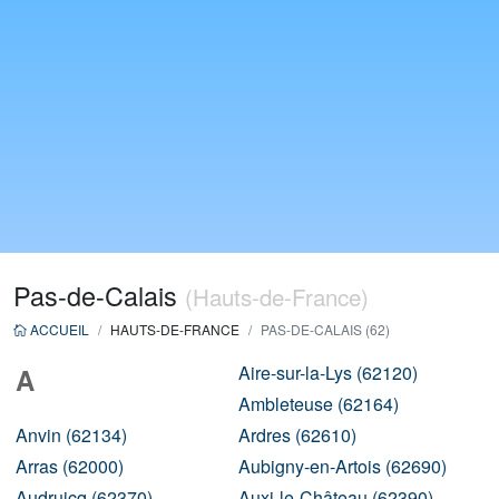
Pas-de-Calais
(Hauts-de-France)
ACCUEIL
HAUTS-DE-FRANCE
PAS-DE-CALAIS (62)
Aire-sur-la-Lys (62120)
A
Ambleteuse (62164)
Anvin (62134)
Ardres (62610)
Arras (62000)
Aubigny-en-Artois (62690)
Audruicq (62370)
Auxi-le-Château (62390)