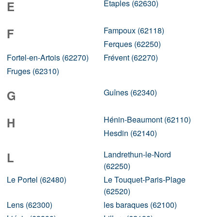
Étaples (62630)
E
Fampoux (62118)
F
Ferques (62250)
Fortel-en-Artois (62270)
Frévent (62270)
Fruges (62310)
Guînes (62340)
G
Hénin-Beaumont (62110)
H
Hesdin (62140)
Landrethun-le-Nord
L
(62250)
Le Portel (62480)
Le Touquet-Paris-Plage
(62520)
Lens (62300)
les baraques (62100)