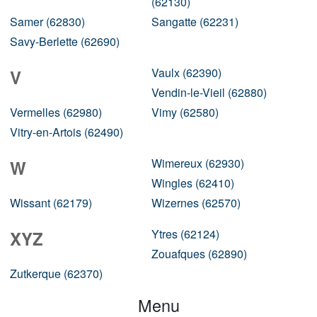
(62130)
Samer (62830)
Sangatte (62231)
Savy-Berlette (62690)
Vaulx (62390)
V
Vendin-le-Vieil (62880)
Vermelles (62980)
Vimy (62580)
Vitry-en-Artois (62490)
Wimereux (62930)
W
Wingles (62410)
Wissant (62179)
Wizernes (62570)
Ytres (62124)
XYZ
Zouafques (62890)
Zutkerque (62370)
Menu