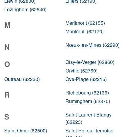
Liévin (62800)
Lillers (62190)
Lozinghem (62540)
Merlimont (62155)
M
Montreuil (62170)
Nœux-les-Mines (62290)
N
Oisy-le-Verger (62860)
O
Orville (62760)
Outreau (62230)
Oye-Plage (62215)
Richebourg (62136)
R
Ruminghem (62370)
Saint-Laurent-Blangy
S
(62223)
Saint-Omer (62500)
Saint-Pol-sur-Ternoise