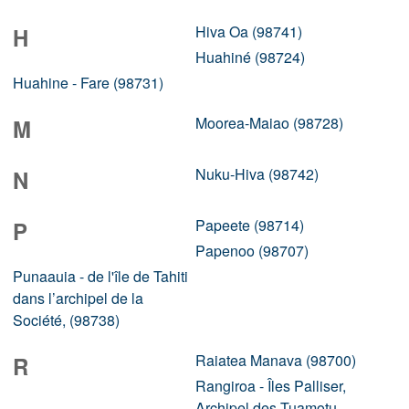
Hiva Oa (98741)
H
Huahiné (98724)
Huahine - Fare (98731)
Moorea-Maiao (98728)
M
Nuku-Hiva (98742)
N
Papeete (98714)
P
Papenoo (98707)
Punaauia - de l'île de Tahiti
dans l’archipel de la
Société, (98738)
Raiatea Manava (98700)
R
Rangiroa - Îles Palliser,
Archipel des Tuamotu