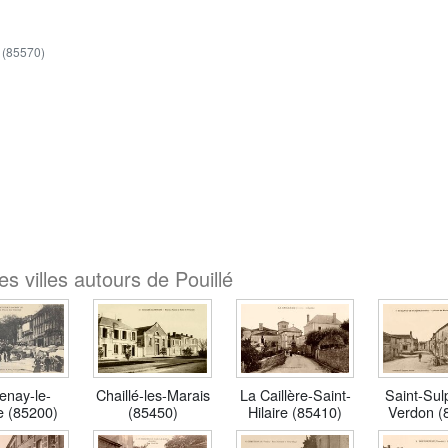
(85570)
s villes autours de Pouillé
enay-le-
Chaillé-les-Marais
La Caillère-Saint-
Saint-Sulp
 (85200)
(85450)
Hilaire (85410)
Verdon (