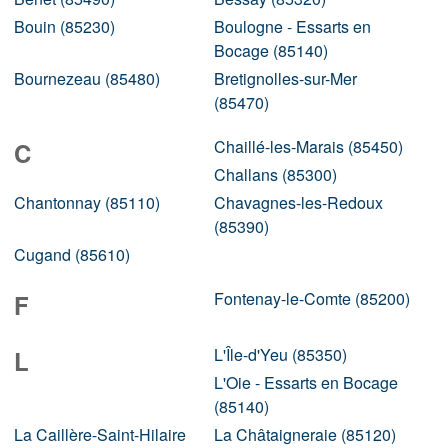
Bouin (85230)
Boulogne - Essarts en
Bocage (85140)
Bournezeau (85480)
Bretignolles-sur-Mer
(85470)
Chaillé-les-Marais (85450)
C
Challans (85300)
Chantonnay (85110)
Chavagnes-les-Redoux
(85390)
Cugand (85610)
Fontenay-le-Comte (85200)
F
L'Île-d'Yeu (85350)
L
L'Oie - Essarts en Bocage
(85140)
La Caillère-Saint-Hilaire
La Châtaigneraie (85120)