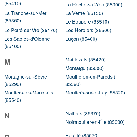
(85410)
La Roche-sur-Yon (85000)
La Tranche-sur-Mer
La Verrie (85130)
(85360)
Le Boupère (85510)
Le Poiré-sur-Vie (85170)
Les Herbiers (85500)
Les Sables-d'Olonne
Luçon (85400)
(85100)
Maillezais (85420)
M
Montaigu (85600)
Mortagne-sur-Sèvre
Mouilleron-en-Pareds (
(85290)
85390)
Moutiers-les-Mauxfaits
Moutiers-sur-le-Lay (85320)
(85540)
Nalliers (85370)
N
Noirmoutier-en-l'Île (85330)
Pouillé (85570)