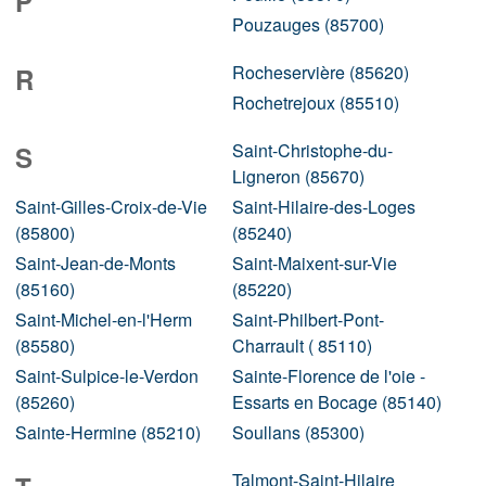
P
Pouzauges (85700)
Rocheservière (85620)
R
Rochetrejoux (85510)
Saint-Christophe-du-
S
Ligneron (85670)
Saint-Gilles-Croix-de-Vie
Saint-Hilaire-des-Loges
(85800)
(85240)
Saint-Jean-de-Monts
Saint-Maixent-sur-Vie
(85160)
(85220)
Saint-Michel-en-l'Herm
Saint-Philbert-Pont-
(85580)
Charrault ( 85110)
Saint-Sulpice-le-Verdon
Sainte-Florence de l'oie -
(85260)
Essarts en Bocage (85140)
Sainte-Hermine (85210)
Soullans (85300)
Talmont-Saint-Hilaire